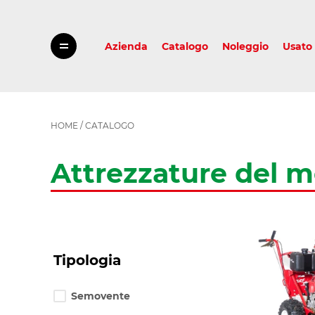
Azienda
Catalogo
Noleggio
Usato
HOME
/
CATALOGO
Attrezzature del 
Select
Tipologia
options
for
filtering.
After
Semovente
change
of