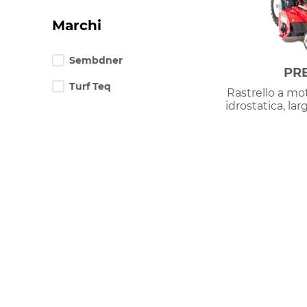
any
input
Marchi
element
page
will
refresh
Sembdner
PR
Turf Teq
Rastrello a mo
idrostatica, lar