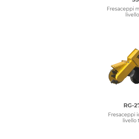
Fresaceppi m
livell
RG-2
Fresaceppi id
livello