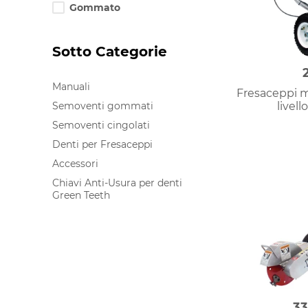
any
Gommato
input
element
page
will
Sotto Categorie
refresh
Manuali
Fresaceppi m
livell
Semoventi gommati
Semoventi cingolati
Denti per Fresaceppi
Accessori
Chiavi Anti-Usura per denti
Green Teeth
33