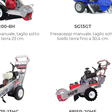
200-6H
SG13GT
anuale, taglio sotto
Fresaceppi manuale, taglio sot
o terra 23 cm.
livello terra fino a 30,4 cm.
7S-13HC
691SP-20HE