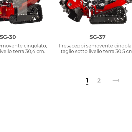
SG-30
SG-37
emovente cingolato,
Fresaceppi semovente cingola
livello terra 30,4 cm.
taglio sotto livello terra 30,5 c
1
2