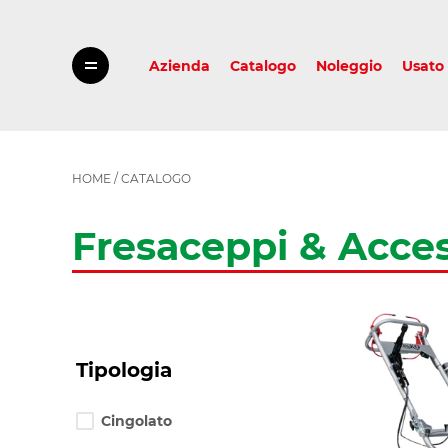
Azienda
Catalogo
Noleggio
Usato
HOME
/
CATALOGO
Fresaceppi & Acces
Select
Tipologia
options
for
filtering.
After
Cingolato
change
of