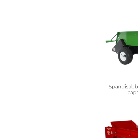
Spandisabbia
capa