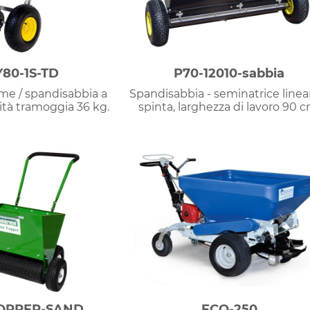
80-1S-TD
P70-12010-sabbia
me / spandisabbia a
Spandisabbia - seminatrice linea
ità tramoggia 36 kg.
spinta, larghezza di lavoro 90 c
TOPPER-SAND
ECO-250