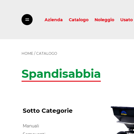
Azienda
Catalogo
Noleggio
Usato
HOME
/
CATALOGO
Spandisabbia
Select
Sotto Categorie
options
for
filtering.
After
Manuali
change
of