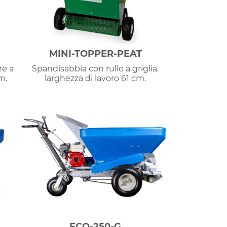
MINI-TOPPER-PEAT
re a
Spandisabbia con rullo a griglia,
m.
larghezza di lavoro 61 cm.
ECO-250-G