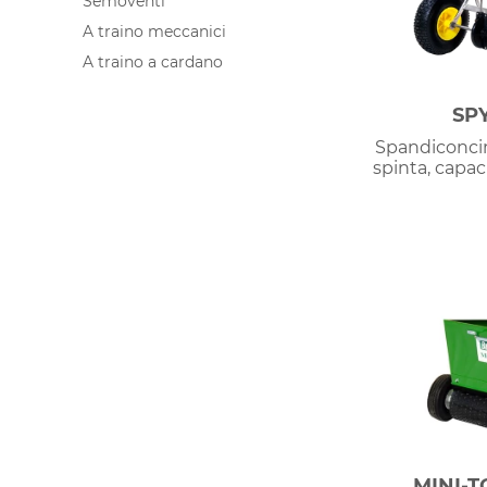
Semoventi
any
input
A traino meccanici
element
page
A traino a cardano
will
refresh
SPY
Spandiconci
spinta, capac
MINI-