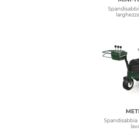
Spandisabbia
larghezza
MET
Spandisabbia a
lav