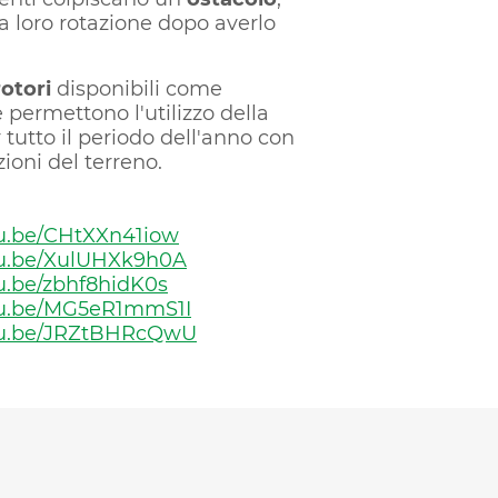
a loro rotazione dopo averlo
rotori
disponibili come
 permettono l'utilizzo della
tutto il periodo dell'anno con
ioni del terreno.
tu.be/CHtXXn41iow
utu.be/XulUHXk9h0A
tu.be/zbhf8hidK0s
utu.be/MG5eR1mmS1I
utu.be/JRZtBHRcQwU