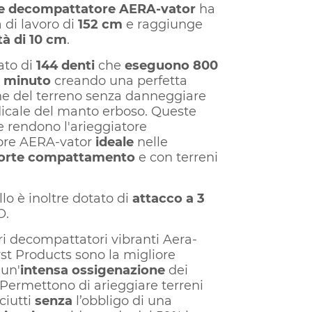
re decompattatore AERA-vator
ha
 di lavoro di
152 cm
e raggiunge
tà di 10 cm
.
tato di
144
denti
che
eseguono 800
al minuto
creando una perfetta
ne del terreno senza danneggiare
dicale del manto erboso. Queste
e rendono l'arieggiatore
ore AERA-vator
ideale
nelle
orte compattamento
e con terreni
o è inoltre dotato di
attacco a 3
O.
ri decompattatori vibranti Aera-
rst Products sono la migliore
 un'
intensa ossigenazione
dei
 Permettono di arieggiare terreni
ciutti
senza
l’obbligo di una