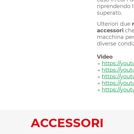
riprendendo l
superato.
Ulteriori due
accessori
che
macchina per 
diverse condiz
Video
→
https://you
→
https://yo
→
https://you
→
https://yo
→
https://yo
ACCESSORI