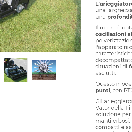
L'
arieggiato
una larghezza
una
profondi
Il rotore è do
oscillazioni 
polverizzazio
l'apparato ra
caratteristich
decompattat
situazioni di
f
asciutti.
Questo modell
punti
, con PT
Gli arieggiato
Vator della Fi
soluzione per
manti erbosi.
compatti e as