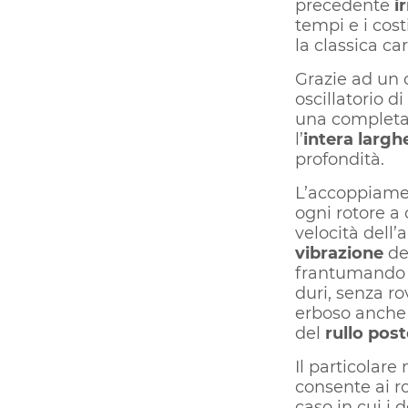
precedente
i
tempi e i cost
la classica ca
Grazie ad un
oscillatorio d
una completa 
l’
intera largh
profondità.
L’accoppiamen
ogni rotore a 
velocità dell’
vibrazione
de
frantumando il
duri, senza r
erboso anche 
del
rullo post
Il particolar
consente ai ro
caso in cui i 