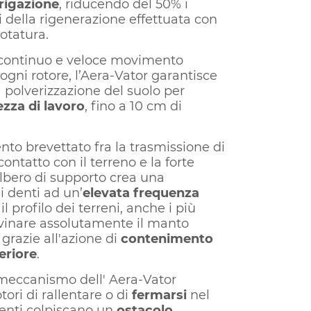
rrigazione
, riducendo del 50% i
i della rigenerazione effettuata con
rotatura.
 continuo e veloce movimento
i ogni rotore, l’Aera-Vator garantisce
polverizzazione del suolo per
ezza di lavoro
, fino a 10 cm di
to brevettato fra la trasmissione di
contatto con il terreno e la forte
albero di supporto crea una
i denti ad un’
elevata frequenza
 profilo dei terreni, anche i più
ovinare assolutamente il manto
grazie all'azione di
contenimento
eriore
.
e meccanismo dell' Aera-Vator
tori di rallentare o di
fermarsi
nel
denti colpiscano un
ostacolo
,