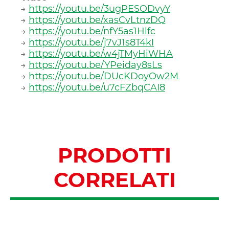
→
https://youtu.be/3ugPESODvyY
→
https://youtu.be/xasCvLtnzDQ
→
https://youtu.be/nfY5as1Hlfc
→
https://youtu.be/j7vJ1s8T4kI
→
https://youtu.be/w4jTMyHiWHA
→
https://youtu.be/YPeiday8sLs
→
https://youtu.be/DUcKDoyOw2M
→
https://youtu.be/u7cFZbqCAI8
PRODOTTI
CORRELATI