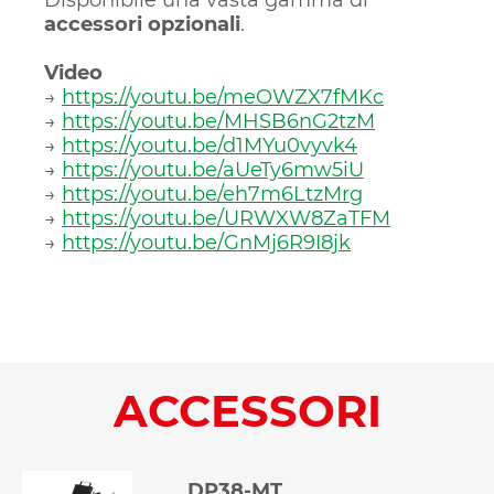
Disponibile una vasta gamma di
accessori opzionali
.
Video
→
https://youtu.be/meOWZX7fMKc
→
https://youtu.be/MHSB6nG2tzM
→
https://youtu.be/d1MYu0vyvk4
→
https://youtu.be/aUeTy6mw5iU
→
https://youtu.be/eh7m6LtzMrg
→
https://youtu.be/URWXW8ZaTFM
→
https://youtu.be/GnMj6R9I8jk
ACCESSORI
DP38-MT