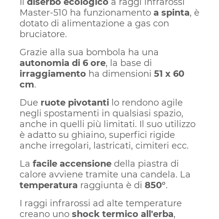
Il
diserbo ecologico
a raggi infrarossi
Master-510 ha funzionamento
a spinta
, è
dotato di alimentazione a gas con
bruciatore.
Grazie alla sua bombola ha una
autonomia di 6 ore
, la base di
irraggiamento
ha dimensioni
51 x 60
cm
.
Due
ruote pivotanti
lo rendono agile
negli spostamenti in qualsiasi spazio,
anche in quelli più limitati. Il suo utilizzo
è adatto su ghiaino, superfici rigide
anche irregolari, lastricati, cimiteri ecc.
La
facile accensione
della piastra di
calore avviene tramite una candela. La
temperatura
raggiunta è di
850°
.
I raggi infrarossi ad alte temperature
creano uno
shock termico all'erba
,