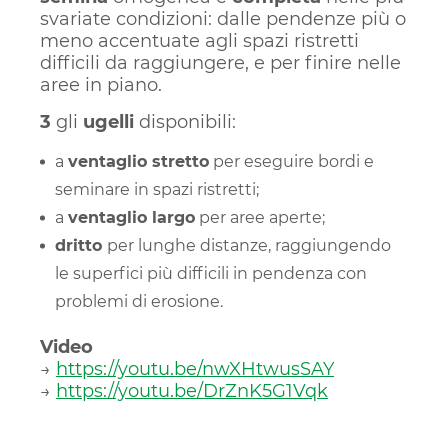
svariate condizioni: dalle pendenze più o
meno accentuate agli spazi ristretti
difficili da raggiungere, e per finire nelle
aree in piano.
3
gli
ugelli
disponibili:
a
ventaglio stretto
per eseguire bordi e
seminare in spazi ristretti;
a
ventaglio largo
per aree aperte;
dritto
per lunghe distanze, raggiungendo
le superfici più difficili in pendenza con
problemi di erosione.
Video
→
https://youtu.be/nwXHtwusSAY
→
https://youtu.be/DrZnK5G1Vqk