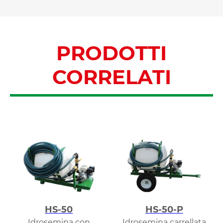
PRODOTTI
CORRELATI
HS-50
HS-50-P
Idrosemina con
Idrosemina carrellata