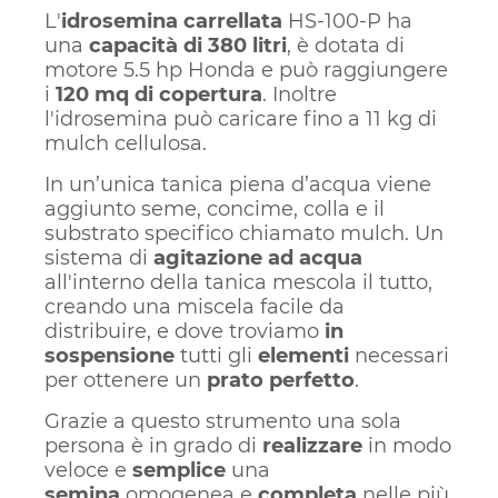
L'
idrosemina carrellata
HS-100-P ha
una
capacità di 380 litri
, è dotata di
motore 5.5 hp Honda e può raggiungere
i
120 mq di copertura
. Inoltre
l'idrosemina può caricare fino a 11 kg di
mulch cellulosa.
In un’unica tanica piena d’acqua viene
aggiunto seme, concime, colla e il
substrato specifico chiamato mulch. Un
sistema di
agitazione ad acqua
all'interno della tanica mescola il tutto,
creando una miscela facile da
distribuire, e dove troviamo
in
sospensione
tutti gli
elementi
necessari
per ottenere un
prato perfetto
.
Grazie a questo strumento una sola
persona è in grado di
realizzare
in modo
veloce e
semplice
una
semina
omogenea e
completa
nelle più