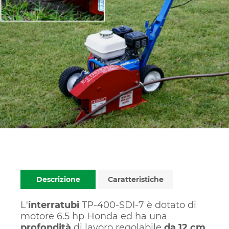
Descrizione
Caratteristiche
L'
interratubi
TP-400-SDI-7 è dotato di
motore 6.5 hp Honda ed ha una
profondità
di lavoro regolabile
da 12 cm