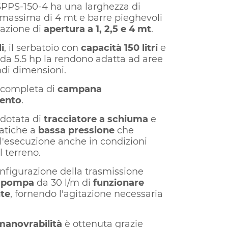
PPS-150-4 ha una larghezza di
 massima di 4 mt e barre pieghevoli
lazione di
apertura a 1, 2,5 e 4 mt
.
li
, il serbatoio con
capacità 150 litri
e
da 5.5 hp la rendono adatta ad aree
di dimensioni.
è completa di
campana
vento
.
è dotata di
tracciatore a schiuma
e
tiche a
bassa pressione
che
l'esecuzione anche in condizioni
l terreno.
onfigurazione della trasmissione
a
pompa
da 30 l/m di
funzionare
te
, fornendo l'agitazione necessaria
manovrabilità
è ottenuta grazie