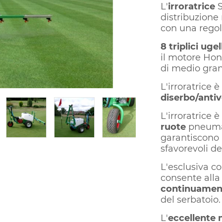
L'
irroratrice
S
distribuzione
con una rego
8 triplici ugel
il motore Hon
di medio gran
L'irroratrice 
diserbo/anti
L'irroratrice 
ruote
pneuma
garantiscono 
sfavorevoli de
L'esclusiva c
consente all
continuamen
del serbatoio.
L'
eccellente 