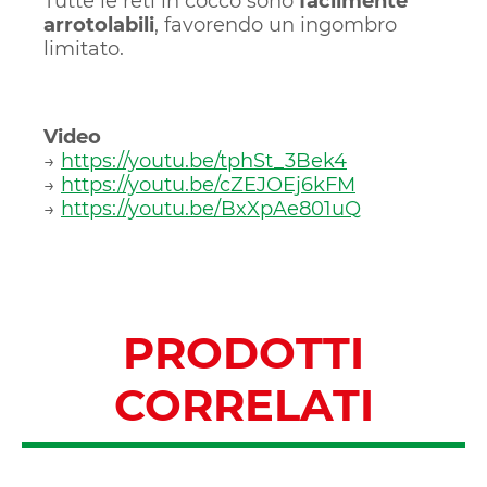
Tutte le reti in cocco sono
facilmente
arrotolabili
, favorendo un ingombro
limitato.
Video
→
https://youtu.be/tphSt_3Bek4
→
https://youtu.be/cZEJOEj6kFM
→
https://youtu.be/BxXpAe801uQ
PRODOTTI
CORRELATI