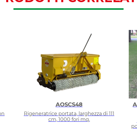
AOSCS48
A
on
Rigeneratrice portata, larghezza di 111
cm, 1000 fori mq.
po