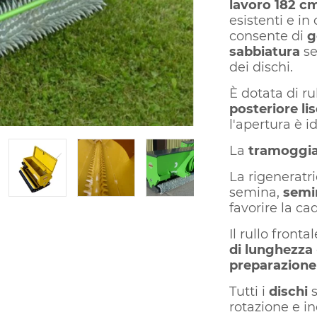
lavoro 182 c
esistenti e in
consente di
g
sabbiatura
se
dei dischi.
È dotata di ru
posteriore lis
l'apertura è id
La
tramoggi
La rigeneratr
semina,
semi
favorire la ca
Il rullo fronta
di lunghezza
preparazion
Tutti i
dischi
rotazione e in