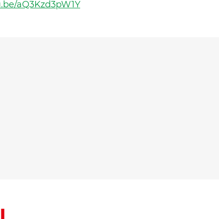
tu.be/aQ3Kzd3pW1Y
I