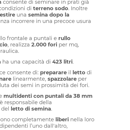
m
consente di seminare in prati già
 condizioni di
terreno sodo
. Inoltre
estire
una
semina dopo la
nza incorrere in una precoce usura
llo frontale a puntali e
rullo
cio
, realizza
2.000 fori
per mq,
raulica.
a
ha una capacità di
423
litri
.
ice consente di:
preparare
il
letto
di
nare
linearmente,
spazzolare
per
duta dei semi in prossimità dei fori.
le
multidenti con
puntali
da 38 mm
è responsabile della
e
del
letto di semina
.
sono completamente
liberi
nella loro
dipendenti l’uno dall'altro,