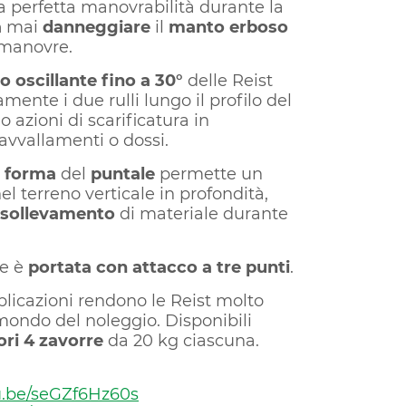
 perfetta manovrabilità durante la
a
mai
danneggiare
il
manto erboso
 manovre.
oscillante fino a 30°
delle Reist
mente i due rulli lungo il profilo del
o azioni di scarificatura in
avvallamenti o dossi.
e
forma
del
puntale
permette un
l terreno verticale in profondità,
 sollevamento
di materiale durante
ce è
portata con attacco a tre punti
.
plicazioni rendono le Reist molto
 mondo del noleggio. Disponibili
ri 4 zavorre
da 20 kg ciascuna.
tu.be/seGZf6Hz60s