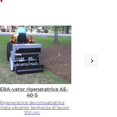
ERA-vator rigeneratrice AE-
O
40-S
Rigeneratrice c
Rigeneratrice decompattatrice
rtata vibrante, larghezza di lavoro
100 cm.