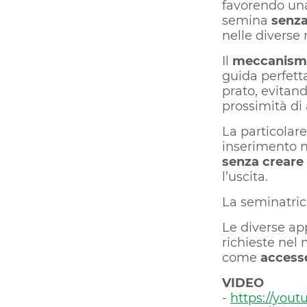
favorendo una
semina
senz
nelle diverse
Il
meccanismo 
guida perfetta
prato, evitand
prossimità di 
La particolar
inserimento ne
senza creare
l’uscita.
La seminatri
Le diverse ap
richieste nel
come
accesso
VIDEO
-
https://you