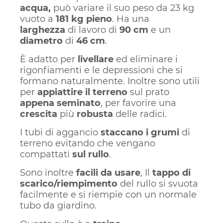
acqua,
può variare il suo peso da 23 kg
vuoto a
181 kg pieno
. Ha una
larghezza
di lavoro di
90 cm
e un
diametro
di
46 cm
.
È adatto per
livellare
ed eliminare i
rigonfiamenti e le depressioni che si
formano naturalmente. Inoltre sono utili
per
appiattire il terreno
sul prato
appena seminato
, per favorire una
crescita
più
robusta
delle radici.
I tubi di aggancio
staccano i grumi
di
terreno evitando che vengano
compattati
sul rullo
.
Sono inoltre
facili da usare
, Il
tappo di
scarico/riempimento
del rullo si svuota
facilmente e si riempie con un normale
tubo da giardino.