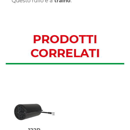
Questo rullo è a
traino
.
PRODOTTI
CORRELATI