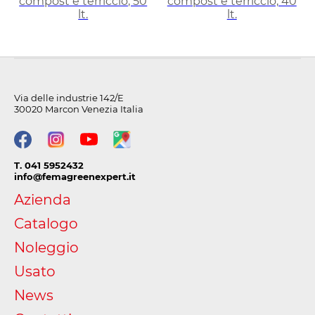
compost e terriccio, 50
compost e terriccio, 40
lt.
lt.
Via delle industrie 142/E
30020 Marcon Venezia Italia
T. 041 5952432
info@femagreenexpert.it
Azienda
Catalogo
Noleggio
Usato
News