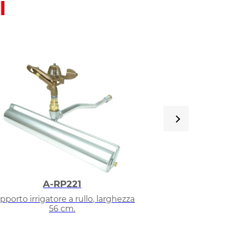
I
A-RP221
Ser
pporto irrigatore a rullo, larghezza
Irrigatori a ba
56 cm.