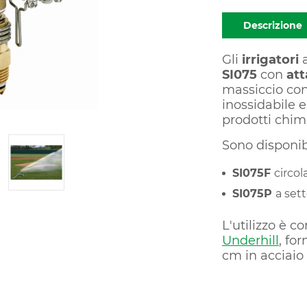
Descrizione
Gli
irrigatori
SI075
con
att
massiccio con
inossidabile e
prodotti chimi
Sono disponibi
SI075F
circol
SI075P
a sett
L'utilizzo è c
Underhill
, fo
cm in acciaio 