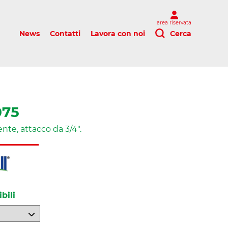
area riservata
News
Contatti
Lavora con noi
Cerca
075
ente, attacco da 3/4".
bili