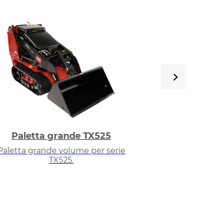
Paletta grande TX525
Paletta s
Paletta grande volume per serie
Paletta di cari
TX525.
T