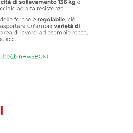
cità di sollevamento 136 kg
e
acciaio ad alta resistenza.
delle forche è
regolabile
, ciò
trasportare un'ampia
varietà di
'area di lavoro, ad esempio rocce,
s, ecc.
tu.be/_blnHw5BCNI
I