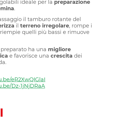
golabili ideale per la
preparazione
semina
.
assaggio il tamburo rotante del
erizza
il
terreno irregolare
, rompe i
, riempie quelli più bassi e rimuove
sì preparato ha una
migliore
rica
e favorisce una
crescita
dei
da.
tu.be/eR2XwQIGlaI
tu.be/Dz-1jNjDRaA
I