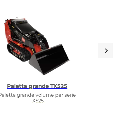
Paletta grande TX525
Paletta s
Paletta grande volume per serie
Paletta di cari
TX525.
T