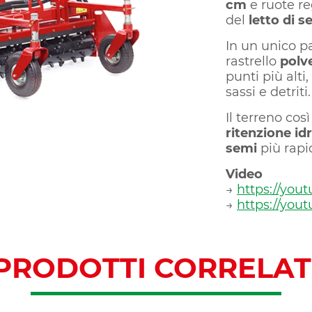
cm
e ruote re
del
letto di 
In un unico p
rastrello
polv
punti più alti
sassi e detriti.
Il terreno co
ritenzione id
semi
più rapi
Video
→
https://you
→
https://you
PRODOTTI CORRELAT