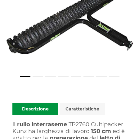
Descrizione
Caratteristiche
Il
rullo interraseme
TP2760 Cultipacker
Kunz ha larghezza di lavoro
150 cm
ed è
adatto per la
preparazione
del
letto di