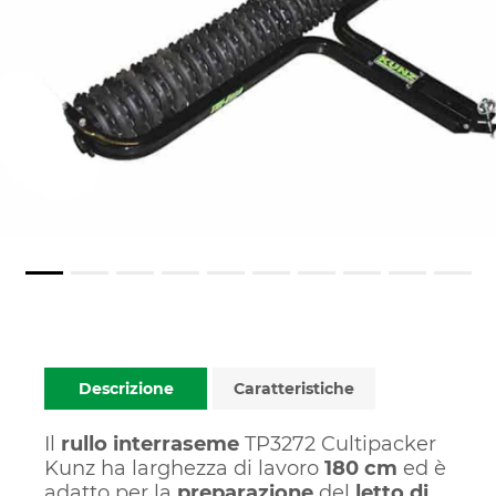
Descrizione
Caratteristiche
Il
rullo interraseme
TP3272 Cultipacker
Kunz ha larghezza di lavoro
180 cm
ed è
adatto per la
preparazione
del
letto di