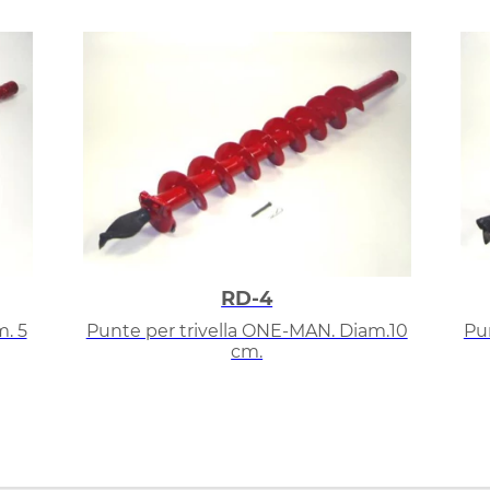
RD-4
. 5
Punte per trivella ONE-MAN. Diam.10
Pu
cm.