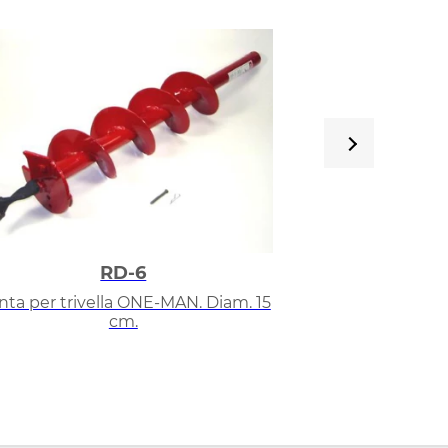
RD-6
nta per trivella ONE-MAN. Diam. 15
Punta per trive
cm.